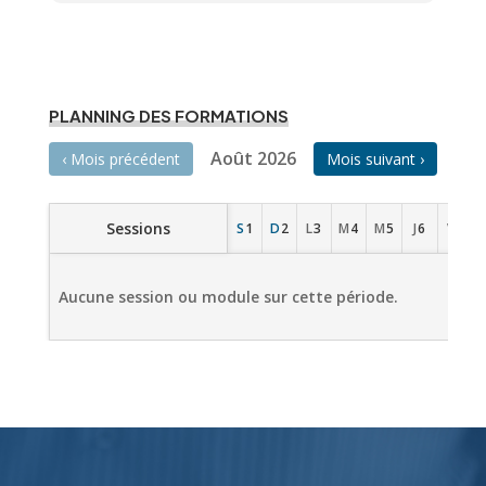
PLANNING DES FORMATIONS
Août 2026
‹ Mois précédent
Mois suivant ›
Sessions
S
1
D
2
L
3
M
4
M
5
J
6
V
7
Aucune session ou module sur cette période.