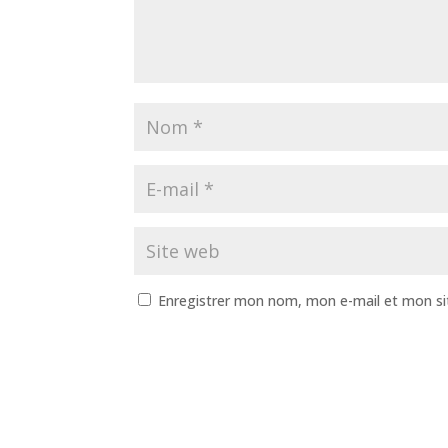
Enregistrer mon nom, mon e-mail et mon si
A
l
t