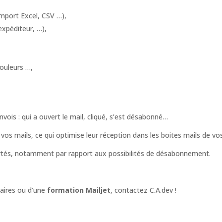
import Excel, CSV …),
expéditeur, …),
ouleurs …,
ois : qui a ouvert le mail, cliqué, s’est désabonné…
 vos mails, ce qui optimise leur réception dans les boites mails de vos
bertés, notamment par rapport aux possibilités de désabonnement.
aires ou d’une
formation Mailjet
, contactez C.A.dev !