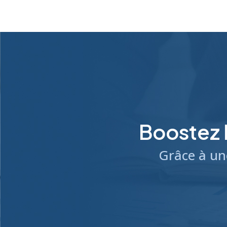
e
r
n
a
t
i
v
e
:
Boostez 
Grâce à un